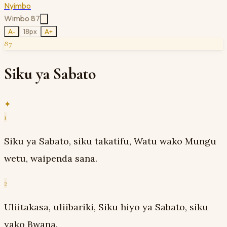
Nyimbo
Wimbo
87
A-
18
px
A+
87
Siku ya Sabato
✦
1
Siku ya Sabato, siku takatifu, Watu wako Mungu
wetu, waipenda sana.
2
Uliitakasa, uliibariki, Siku hiyo ya Sabato, siku
yako Bwana.