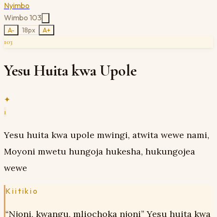
Nyimbo
Wimbo
103
A-
18
px
A+
103
Yesu Huita kwa Upole
✦
1
Yesu huita kwa upole mwingi, atwita wewe nami,
Moyoni mwetu hungoja hukesha, hukungojea
wewe
Kiitikio
“Njoni, kwangu, mliochoka njoni” Yesu huita kwa