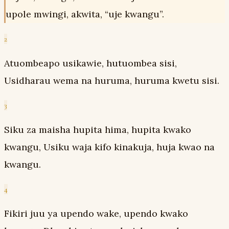
upole mwingi, akwita, “uje kwangu”.
2
Atuombeapo usikawie, hutuombea sisi,
Usidharau wema na huruma, huruma kwetu sisi.
3
Siku za maisha hupita hima, hupita kwako
kwangu, Usiku waja kifo kinakuja, huja kwao na
kwangu.
4
Fikiri juu ya upendo wake, upendo kwako