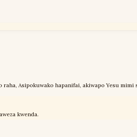
o raha, Asipokuwako hapanifai, akiwapo Yesu mimi s
 naweza kwenda.