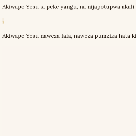
Akiwapo Yesu si peke yangu, na nijapotupwa akal
3
Akiwapo Yesu naweza lala, naweza pumzika hata ki