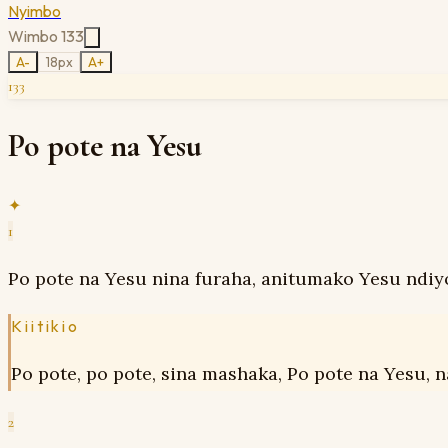
Nyimbo
Wimbo
133
A-
18
px
A+
133
Po pote na Yesu
✦
1
Po pote na Yesu nina furaha, anitumako Yesu ndiy
Kiitikio
Po pote, po pote, sina mashaka, Po pote na Yesu,
2