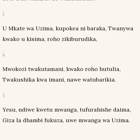
3
U Mkate wa Uzima, kupokea ni baraka, Twanywa
kwako u kisima, roho zikiburudika,
4
Mwokozi twakutamani, kwako roho hutulia,
Twakushika kwa imani, nawe watubarikia.
5
Yesu, ndiwe kwetu mwanga, tufurahishe daima,
Giza la dhambi fukuza, uwe mwanga wa Uzima.