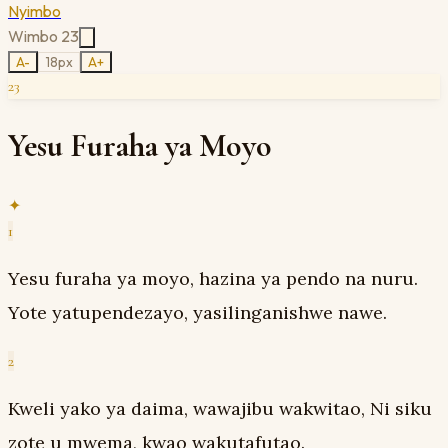
Nyimbo
Wimbo
23
A-
18
px
A+
23
Yesu Furaha ya Moyo
✦
1
Yesu furaha ya moyo, hazina ya pendo na nuru.
Yote yatupendezayo, yasilinganishwe nawe.
2
Kweli yako ya daima, wawajibu wakwitao, Ni siku
zote u mwema, kwao wakutafutao.