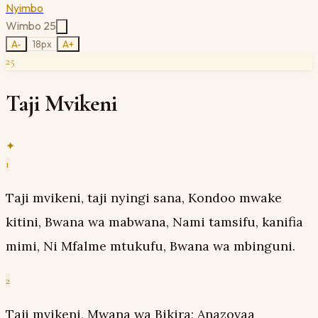
Nyimbo
Wimbo
25
A-
18
px
A+
25
Taji Mvikeni
✦
1
Taji mvikeni, taji nyingi sana, Kondoo mwake
kitini, Bwana wa mabwana, Nami tamsifu, kanifia
mimi, Ni Mfalme mtukufu, Bwana wa mbinguni.
2
Taji mvikeni, Mwana wa Bikira; Anazovaa