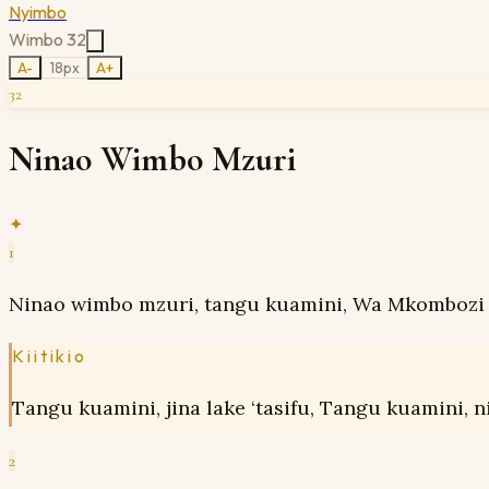
Nyimbo
Wimbo
32
A-
18
px
A+
32
Ninao Wimbo Mzuri
✦
1
Ninao wimbo mzuri, tangu kuamini, Wa Mkombozi 
Kiitikio
Tangu kuamini, jina lake ‘tasifu, Tangu kuamini, nit
2