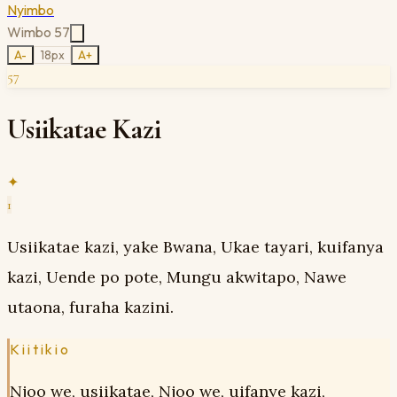
Nyimbo
Wimbo
57
A-
18
px
A+
57
Usiikatae Kazi
✦
1
Usiikatae kazi, yake Bwana, Ukae tayari, kuifanya
kazi, Uende po pote, Mungu akwitapo, Nawe
utaona, furaha kazini.
Kiitikio
Njoo we, usiikatae, Njoo we, uifanye kazi,