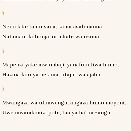
3
Neno lake tamu sana, kama asali naona,
Natamani kulionja, ni mkate wa uzima.
4
Mapenzi yake mwumbaji, yanafunuliwa humo,
Hazina kuu ya hekima, utajiri wa ajabu.
5
Mwangaza wa ulimwengu, angaza humo moyoni,
Uwe mwandamizi pote, taa ya hatua zangu.