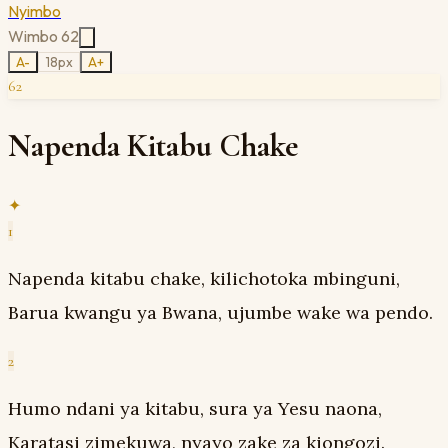
Nyimbo
Wimbo
62
A-
18
px
A+
62
Napenda Kitabu Chake
✦
1
Napenda kitabu chake, kilichotoka mbinguni,
Barua kwangu ya Bwana, ujumbe wake wa pendo.
2
Humo ndani ya kitabu, sura ya Yesu naona,
Karatasi zimekuwa, nyayo zake za kiongozi.