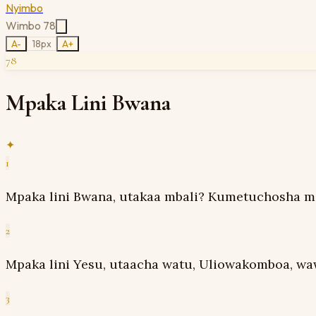
Nyimbo
Wimbo
78
A-
18
px
A+
78
Mpaka Lini Bwana
✦
1
Mpaka lini Bwana, utakaa mbali? Kumetuchosha moyo,
2
Mpaka lini Yesu, utaacha watu, Uliowakomboa, w
3