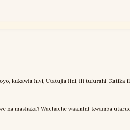
 kukawia hivi, Utatujia lini, ili tufurahi, Katika i
awe na mashaka? Wachache waamini, kwamba utarudi