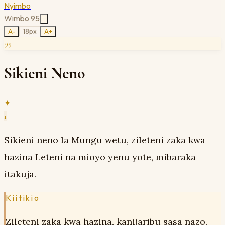
Nyimbo
Wimbo
95
A-
18
px
A+
95
Sikieni Neno
✦
1
Sikieni neno la Mungu wetu, zileteni zaka kwa
hazina Leteni na mioyo yenu yote, mibaraka
itakuja.
Kiitikio
Zileteni zaka kwa hazina, kanijaribu sasa nazo,